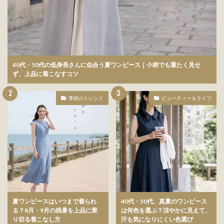
40代・50代の低身長さんに似合う夏ワンピース｜小柄でも重たく見せ
ず、上品に着こなすコツ
季節のトレンド
ビューティー＆ライフ
夏ワンピースはいつまで着られ
40代・50代、真夏のワンピース
る？8月・9月の残暑を上品に乗
は何色を選ぶ？涼やかに見えて、
り切る着こなし方
汗も気になりにくい色選び