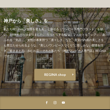
神戸から「美しさ」を" width="1000" height="1000" >
神戸から「美しさ」を
私たちREGINAは 女性を最も美しく魅せる［ワンピース専門ブランド］を願
い、2008年から始まりました。 うっとりする様な「フィット＆フレア」、あ
ふれる「気品」、女性が本来持つ「凛々しさ」など、貴女の内面の美しさを
も際立たせられるような、”美しいワンピースづくり”に惜しみない愛情を注
ぎ、皆さまと共に歩むお店 ―それが私たち［神戸ワンピース専門店］REGINA
です。
REGINA shop