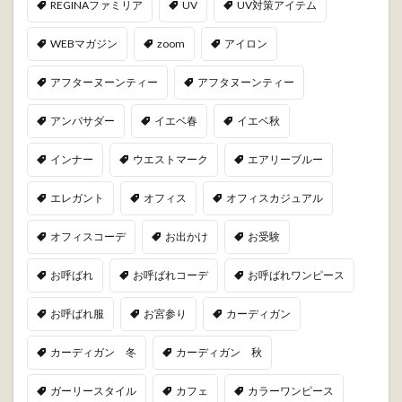
REGINAファミリア
UV
UV対策アイテム
WEBマガジン
zoom
アイロン
アフターヌーンティー
アフタヌーンティー
アンバサダー
イエベ春
イエベ秋
インナー
ウエストマーク
エアリーブルー
エレガント
オフィス
オフィスカジュアル
オフィスコーデ
お出かけ
お受験
お呼ばれ
お呼ばれコーデ
お呼ばれワンピース
お呼ばれ服
お宮参り
カーディガン
カーディガン 冬
カーディガン 秋
ガーリースタイル
カフェ
カラーワンピース