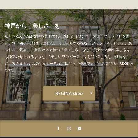
神戸から「美しさ」を" width="1000" height="1000" >
神戸から「美しさ」を
私たちREGINAは 女性を最も美しく魅せる［ワンピース専門ブランド］を願
い、2008年から始まりました。 うっとりする様な「フィット＆フレア」、あ
ふれる「気品」、女性が本来持つ「凛々しさ」など、貴女の内面の美しさを
も際立たせられるような、”美しいワンピースづくり”に惜しみない愛情を注
ぎ、皆さまと共に歩むお店 ―それが私たち［神戸ワンピース専門店］REGINA
です。
REGINA shop