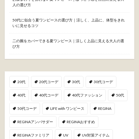
人の選び方
50代に似合う夏ワンピースの選び方｜涼しく、上品に、体型をきれ
いに見せるコツ
二の腕をカバーできる夏ワンピース｜涼しく上品に見える大人の選
び方
20代
20代コーデ
30代
30代コーデ
40代
40代コーデ
40代ファッション
50代
50代コーデ
LIFE with ワンピース
REGINA
REGINAアンバサダー
REGINAおすすめ
REGINAファミリア
UV
UV対策アイテム