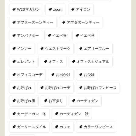
WEBマガジン
zoom
アイロン
アフターヌーンティー
アフタヌーンティー
アンバサダー
イエベ春
イエベ秋
インナー
ウエストマーク
エアリーブルー
エレガント
オフィス
オフィスカジュアル
オフィスコーデ
お出かけ
お受験
お呼ばれ
お呼ばれコーデ
お呼ばれワンピース
お呼ばれ服
お宮参り
カーディガン
カーディガン 冬
カーディガン 秋
ガーリースタイル
カフェ
カラーワンピース