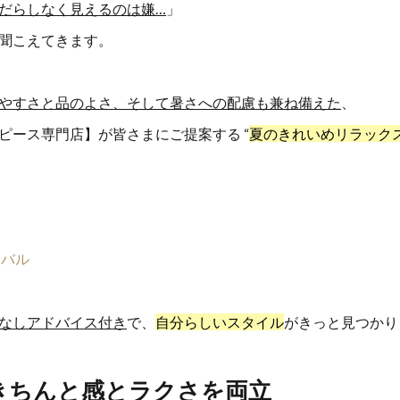
だらしなく見えるのは嫌…
」
聞こえてきます。
やすさと品のよさ、そして暑さへの配慮も兼ね備えた
、
ピース専門店】が皆さまにご提案する “
夏のきれいめリラック
ィバル
なしアドバイス付き
で、
自分らしいスタイル
がきっと見つかり
きちんと感とラクさを両立