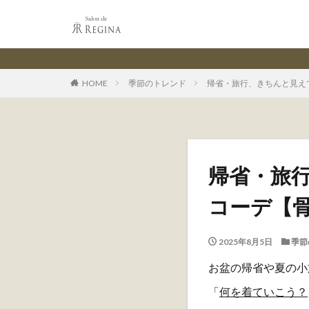
レジ
HOME
季節のトレンド
帰省・旅行、きちんと見え
帰省・旅
コーデ【
2025年8月5日
季節
お盆の帰省や夏の小
「
何を着ていこう？