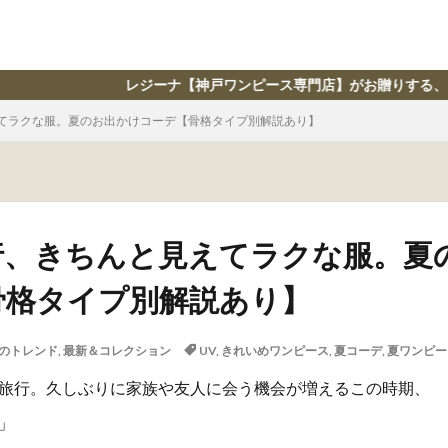
ーナ【神戸ワンピース専門店】がお贈りする、ライフスタイル情報誌 │ Salo
てラクな服。夏のお出かけコーデ【骨格タイプ別解説あり】
行、きちんと見えてラクな服。夏
骨格タイプ別解説あり】
のトレンド
,
最新＆コレクション
UV
,
きれいめワンピース
,
夏コーデ
,
夏ワンピー
旅行。久しぶりに家族や友人に会う機会が増えるこの時期、
」