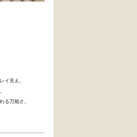
レイ見え。
。
れる万能さ。