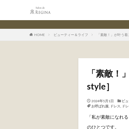
レジーナ【神戸ワン
HOME
ビューティー＆ライフ
「素敵！」が叶う着こ
「素敵！
style］
2024年5月1日
ビュ
お呼ばれ服
,
ドレス
,
ドレ
「私が素敵になれる
のひとつです。