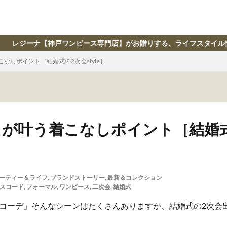
ピース専門店】がお贈りする、ライフスタイル情報誌 │ Salon de R
なしポイント［結婚式の2次会style］
」が叶う着こなしポイント［結婚
ーティー＆ライフ
,
ブランドストーリー
,
最新＆コレクション
スコード
,
フォーマル
,
ワンピース
,
二次会
,
結婚式
コーデ」そんなシーンはたくさんありますが、結婚式の2次会