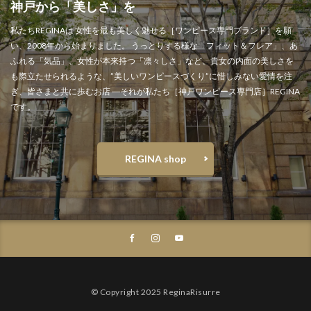
神戸から「美しさ」を
私たちREGINAは 女性を最も美しく魅せる［ワンピース専門ブランド］を願
い、2008年から始まりました。 うっとりする様な「フィット＆フレア」、あ
ふれる「気品」、女性が本来持つ「凛々しさ」など、貴女の内面の美しさを
も際立たせられるような、”美しいワンピースづくり”に惜しみない愛情を注
ぎ、皆さまと共に歩むお店 ―それが私たち［神戸ワンピース専門店］REGINA
です。
REGINA shop
© Copyright 2025 ReginaRisurre