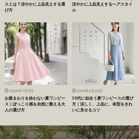
スとは？涼やかに上品見えする選
涼やかに上品見えするヘアスタイ
び方
ル
2026年7月3日
2026年6月26日
お腹まわりを拾わない夏ワンピー
50代に似合う夏ワンピースの選び
ス｜ぽっこり感を自然に整える大
方｜涼しく、上品に、体型をきれ
人の選び方
いに見せるコツ
神戸から「美しさ」を" width="1000" height="1000" >