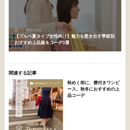
2024年8月2日
【ブルベ夏タイプ女性向け】魅力を惹き出す季節別
おすすめ上品服＆コーデ3選
関連する記事
秋めく街に、襟付きワンピ
REGINAファミリア
ース。秋冬におすすめの上
品コーデ