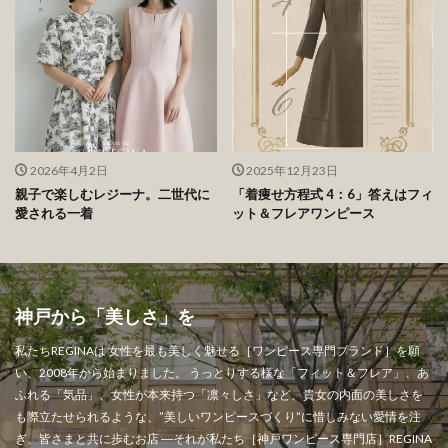
2026年4月2日
2025年12月23日
親子で楽しむレジーナ。二世代に
「着痩せ方程式 4：6」答えはフィ
愛される一着
ット＆フレアワンピース
神戸から「美しさ」を" width="1000" height="1000" >
神戸から「美しさ」を
私たちREGINAは 女性を最も美しく魅せる［ワンピース専門ブランド］を願
い、2008年から始まりました。 うっとりする様な「フィット＆フレア」、あ
ふれる「気品」、女性が本来持つ「凛々しさ」など、貴女の内面の美しさを
も際立たせられるような、”美しいワンピースづくり”に惜しみない愛情を注
ぎ、皆さまと共に歩むお店 ―それが私たち［神戸ワンピース専門店］REGINA