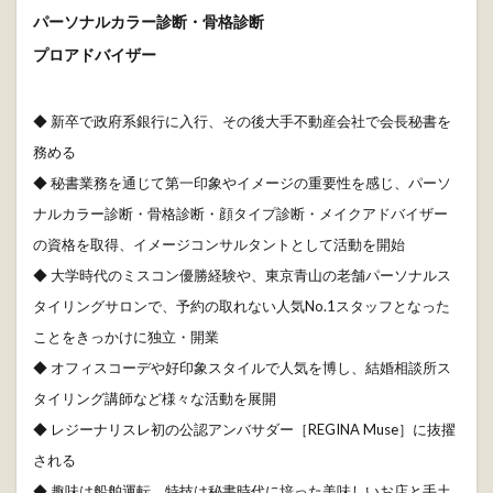
パーソナルカラー診断・骨格診断
プロアドバイザー
◆ 新卒で政府系銀行に入行、その後大手不動産会社で会長秘書を
務める
◆ 秘書業務を通じて第一印象やイメージの重要性を感じ、パーソ
ナルカラー診断・骨格診断・顔タイプ診断・メイクアドバイザー
の資格を取得、イメージコンサルタントとして活動を開始
◆ 大学時代のミスコン優勝経験や、東京青山の老舗パーソナルス
タイリングサロンで、予約の取れない人気No.1スタッフとなった
ことをきっかけに独立・開業
◆ オフィスコーデや好印象スタイルで人気を博し、結婚相談所ス
タイリング講師など様々な活動を展開
◆ レジーナリスレ初の公認アンバサダー［REGINA Muse］に抜擢
される
◆ 趣味は船舶運転、特技は秘書時代に培った美味しいお店と手土