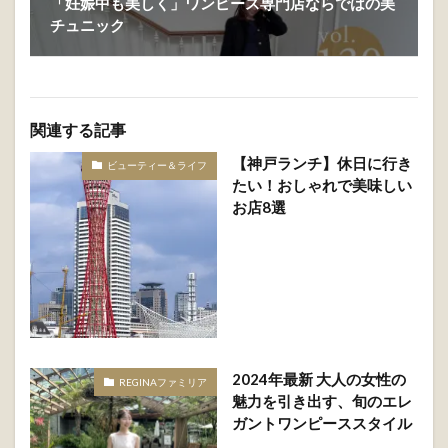
「妊娠中も美しく」ワンピース専門店ならではの美
チュニック
関連する記事
【神戸ランチ】休日に行き
ビューティー＆ライフ
たい！おしゃれで美味しい
お店8選
2024年最新 大人の女性の
REGINAファミリア
魅力を引き出す、旬のエレ
ガントワンピーススタイル