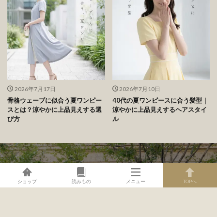
40代・50代、真夏のワンピースは
40代・50代の低身長さんに似合う
何色を選ぶ？涼やかに見えて、汗
夏ワンピース｜小柄でも重たく見
も気になりにくい色選び
せず、上品に着こなすコツ
2026年7月17日
2026年7月10日
骨格ウェーブに似合う夏ワンピー
40代の夏ワンピースに合う髪型｜
スとは？涼やかに上品見えする選
涼やかに上品見えするヘアスタイ
び方
ル
ショップ
読みもの
メニュー
TOPへ
神戸から「美しさ」を" width="1000" height="1000" >