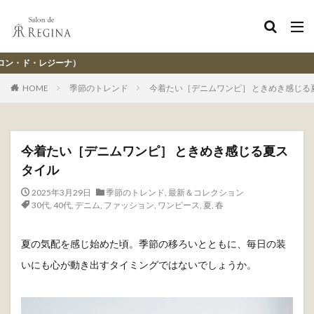
レジーナ【神戸ワン
HOME
季節のトレンド
今着たい［デニムワンピ］ ときめき感じる
今着たい［デニムワンピ］ ときめき感じる夏ス
タイル
2025年3月29日
季節のトレンド
,
最新＆コレクション
30代
,
40代
,
デニム
,
ファッション
,
ワンピース
,
夏
,
春
夏の気配を感じ始めた頃。季節の移ろいとともに、毎日の装
いにも心が動き出すタイミングではないでしょうか。