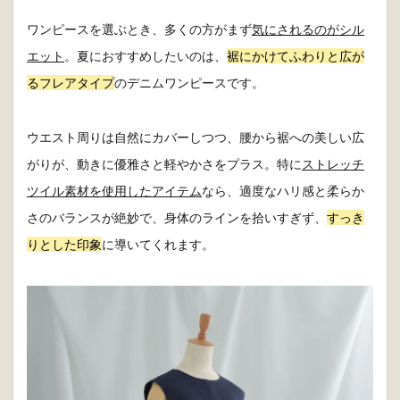
ワンピースを選ぶとき、多くの方がまず
気にされるのがシル
エット
。夏におすすめしたいのは、
裾にかけてふわりと広が
るフレアタイプ
のデニムワンピースです。
ウエスト周りは自然にカバーしつつ、腰から裾への美しい広
がりが、動きに優雅さと軽やかさをプラス。特に
ストレッチ
ツイル素材を使用したアイテム
なら、適度なハリ感と柔らか
さのバランスが絶妙で、身体のラインを拾いすぎず、
すっき
りとした印象
に導いてくれます。