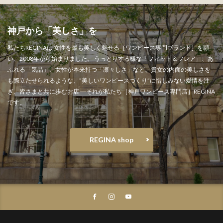
神戸から「美しさ」を" width="1000" height="1000" >
神戸から「美しさ」を
私たちREGINAは 女性を最も美しく魅せる［ワンピース専門ブランド］を願
い、2008年から始まりました。 うっとりする様な「フィット＆フレア」、あ
ふれる「気品」、女性が本来持つ「凛々しさ」など、貴女の内面の美しさを
も際立たせられるような、”美しいワンピースづくり”に惜しみない愛情を注
ぎ、皆さまと共に歩むお店 ―それが私たち［神戸ワンピース専門店］REGINA
です。
REGINA shop