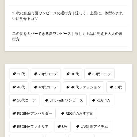
50代に似合う夏ワンピースの選び方｜涼しく、上品に、体型をきれ
いに見せるコツ
二の腕をカバーできる夏ワンピース｜涼しく上品に見える大人の選
び方
20代
20代コーデ
30代
30代コーデ
40代
40代コーデ
40代ファッション
50代
50代コーデ
LIFE with ワンピース
REGINA
REGINAアンバサダー
REGINAおすすめ
REGINAファミリア
UV
UV対策アイテム