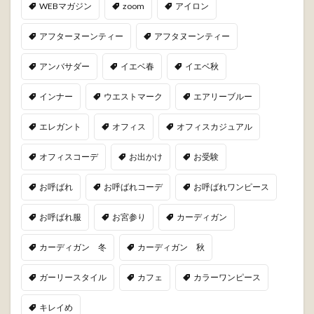
WEBマガジン
zoom
アイロン
アフターヌーンティー
アフタヌーンティー
アンバサダー
イエベ春
イエベ秋
インナー
ウエストマーク
エアリーブルー
エレガント
オフィス
オフィスカジュアル
オフィスコーデ
お出かけ
お受験
お呼ばれ
お呼ばれコーデ
お呼ばれワンピース
お呼ばれ服
お宮参り
カーディガン
カーディガン 冬
カーディガン 秋
ガーリースタイル
カフェ
カラーワンピース
キレイめ