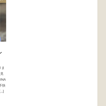
ン
りま
と見
INA
不快
…]