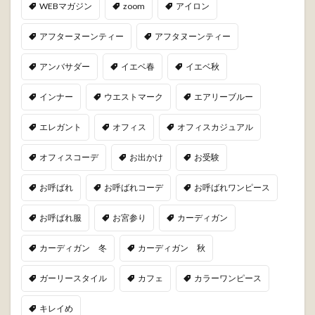
WEBマガジン
zoom
アイロン
アフターヌーンティー
アフタヌーンティー
アンバサダー
イエベ春
イエベ秋
インナー
ウエストマーク
エアリーブルー
エレガント
オフィス
オフィスカジュアル
オフィスコーデ
お出かけ
お受験
お呼ばれ
お呼ばれコーデ
お呼ばれワンピース
お呼ばれ服
お宮参り
カーディガン
カーディガン 冬
カーディガン 秋
ガーリースタイル
カフェ
カラーワンピース
キレイめ