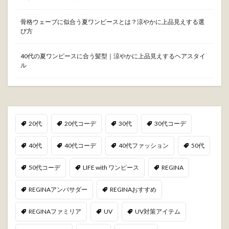
骨格ウェーブに似合う夏ワンピースとは？涼やかに上品見えする選
び方
40代の夏ワンピースに合う髪型｜涼やかに上品見えするヘアスタイ
ル
20代
20代コーデ
30代
30代コーデ
40代
40代コーデ
40代ファッション
50代
50代コーデ
LIFE with ワンピース
REGINA
REGINAアンバサダー
REGINAおすすめ
REGINAファミリア
UV
UV対策アイテム