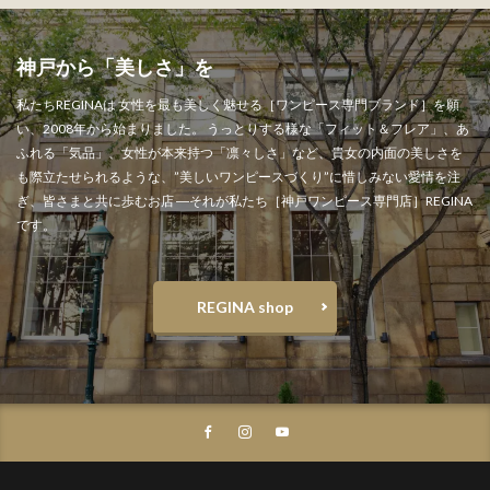
神戸から「美しさ」を" width="768" height="768" >
神戸から「美しさ」を
私たちREGINAは 女性を最も美しく魅せる［ワンピース専門ブランド］を願
い、2008年から始まりました。 うっとりする様な「フィット＆フレア」、あ
ふれる「気品」、女性が本来持つ「凛々しさ」など、貴女の内面の美しさを
も際立たせられるような、”美しいワンピースづくり”に惜しみない愛情を注
ぎ、皆さまと共に歩むお店 ―それが私たち［神戸ワンピース専門店］REGINA
です。
REGINA shop