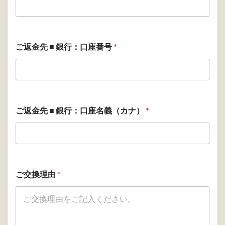
ご返金先 ■ 銀行：口座番号
*
ご返金先 ■ 銀行：口座名義（カナ）
*
ご
ご交換理由
*
希
望
の
カ
ラ
ー