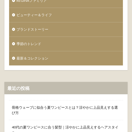
REGINAファミリア
事
を
確
ビューティー＆ライフ
認
し
ま
ブランドストーリー
し
た
季節のトレンド
か
？
最新＆コレクション
最近の投稿
骨格ウェーブに似合う夏ワンピースとは？涼やかに上品見えする選
び方
40代の夏ワンピースに合う髪型｜涼やかに上品見えするヘアスタイ