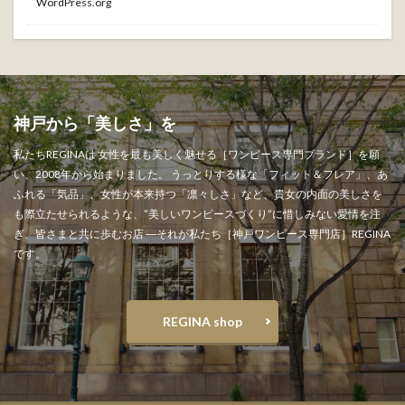
WordPress.org
神戸から「美しさ」を" width="1000" height="1000" >
神戸から「美しさ」を
私たちREGINAは 女性を最も美しく魅せる［ワンピース専門ブランド］を願
い、2008年から始まりました。 うっとりする様な「フィット＆フレア」、あ
ふれる「気品」、女性が本来持つ「凛々しさ」など、貴女の内面の美しさを
も際立たせられるような、”美しいワンピースづくり”に惜しみない愛情を注
ぎ、皆さまと共に歩むお店 ―それが私たち［神戸ワンピース専門店］REGINA
です。
REGINA shop