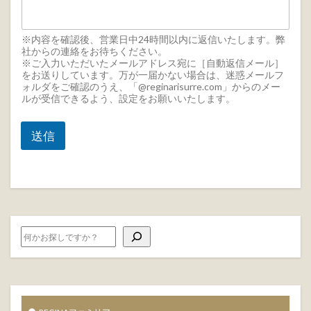
銀
行
：
※内容を確認後、営業日中24時間以内に返信いたします。弊
口
社からの連絡をお待ちください。
※ご入力いただいたメールアドレス宛に［自動返信メール］
座
をお送りしています。万が一届かない場合は、迷惑メールフ
番
ォルダをご確認のうえ、「@reginarisurre.com」からのメー
号
ルが受信できるよう、設定をお願いいたします。
ご
購
入
送信
商
品
は
［
交
換
不
可
］
で
は
な
い