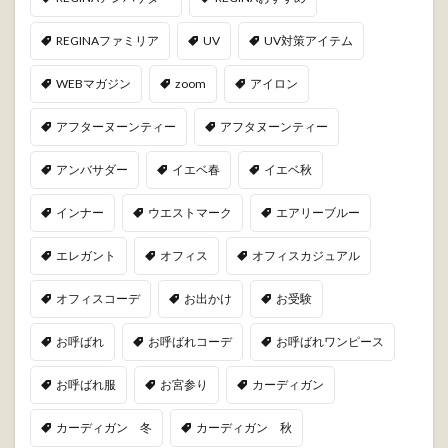
REGINAファミリア
UV
UV対策アイテム
WEBマガジン
zoom
アイロン
アフターヌーンティー
アフタヌーンティー
アンバサダー
イエベ春
イエベ秋
インナー
ウエストマーク
エアリーブルー
エレガント
オフィス
オフィスカジュアル
オフィスコーデ
お出かけ
お受験
お呼ばれ
お呼ばれコーデ
お呼ばれワンピース
お呼ばれ服
お宮参り
カーディガン
カーディガン 冬
カーディガン 秋