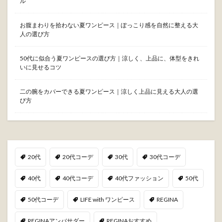
ル
お腹まわりを拾わない夏ワンピース｜ぽっこり感を自然に整える大
人の選び方
50代に似合う夏ワンピースの選び方｜涼しく、上品に、体型をきれ
いに見せるコツ
二の腕をカバーできる夏ワンピース｜涼しく上品に見える大人の選
び方
20代
20代コーデ
30代
30代コーデ
40代
40代コーデ
40代ファッション
50代
50代コーデ
LIFE with ワンピース
REGINA
REGINAアンバサダー
REGINAおすすめ