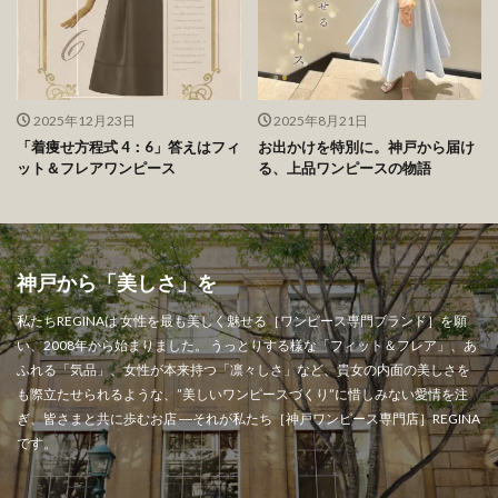
2025年12月23日
2025年8月21日
「着痩せ方程式 4：6」答えはフィ
お出かけを特別に。神戸から届け
ット＆フレアワンピース
る、上品ワンピースの物語
神戸から「美しさ」を" width="1000" height="1000" >
神戸から「美しさ」を
私たちREGINAは 女性を最も美しく魅せる［ワンピース専門ブランド］を願
い、2008年から始まりました。 うっとりする様な「フィット＆フレア」、あ
ふれる「気品」、女性が本来持つ「凛々しさ」など、貴女の内面の美しさを
も際立たせられるような、”美しいワンピースづくり”に惜しみない愛情を注
ぎ、皆さまと共に歩むお店 ―それが私たち［神戸ワンピース専門店］REGINA
です。