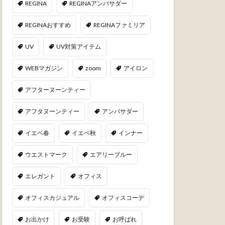
REGINA
REGINAアンバサダー
REGINAおすすめ
REGINAファミリア
UV
UV対策アイテム
WEBマガジン
zoom
アイロン
アフターヌーンティー
アフタヌーンティー
アンバサダー
イエベ春
イエベ秋
インナー
ウエストマーク
エアリーブルー
エレガント
オフィス
オフィスカジュアル
オフィスコーデ
お出かけ
お受験
お呼ばれ