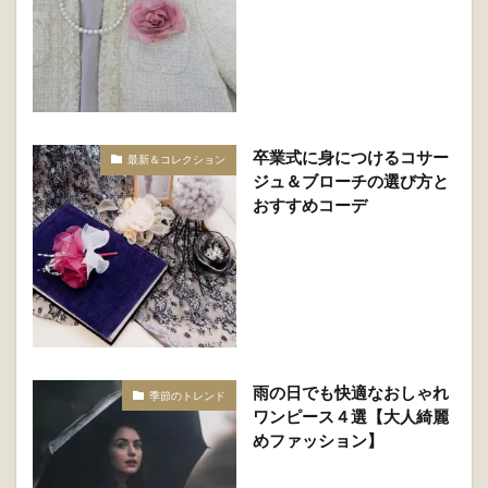
おすすめワンピース4選
Next
2023年1月31日
雨の日でも快適なおしゃれワンピース４選【大人綺
麗めファッション】
関連する記事
上品で素敵なママを目指そ
最新＆コレクション
う！入学式におすすめなワ
ンピース5選