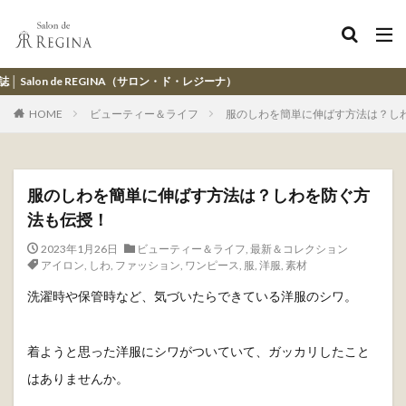
NA（サロン・ド・レジーナ）
HOME
ビューティー＆ライフ
服のしわを簡単に伸ばす方法は？し
服のしわを簡単に伸ばす方法は？しわを防ぐ方
法も伝授！
2023年1月26日
ビューティー＆ライフ
,
最新＆コレクション
アイロン
,
しわ
,
ファッション
,
ワンピース
,
服
,
洋服
,
素材
洗濯時や保管時など、気づいたらできている洋服のシワ。
着ようと思った洋服にシワがついていて、ガッカリしたこと
はありませんか。