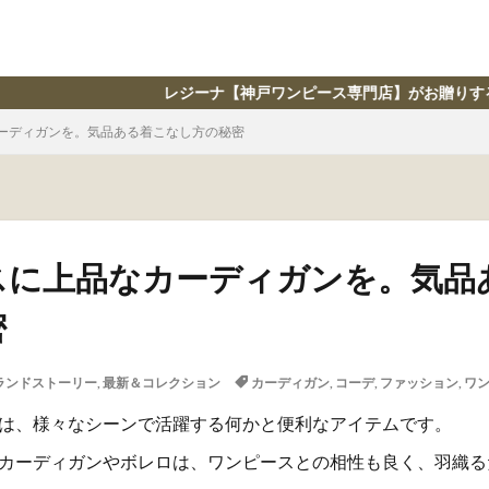
レジーナ【神戸ワンピース専門店】がお贈りする、ライフスタイル情報誌 │
ーディガンを。気品ある着こなし方の秘密
スに上品なカーディガンを。気品
密
ランドストーリー
,
最新＆コレクション
カーディガン
,
コーデ
,
ファッション
,
ワ
は、様々なシーンで活躍する何かと便利なアイテムです。
カーディガンやボレロは、ワンピースとの相性も良く、羽織る