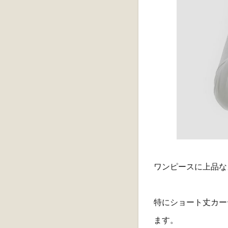
ワンピースに上品な
特にショート丈カー
ます。