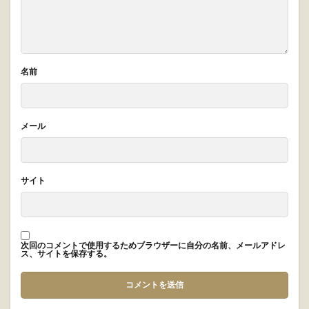
アフタヌーンティーに着て
最新＆コレクション
いく服は？服装のポイント
＆おすすめコーデ
コメント
（1件）
［40代だから似合う］上品華やかな結婚式お呼ばれドレ
ス - Salon de REGINA
2024年8月2日 4:39 PM