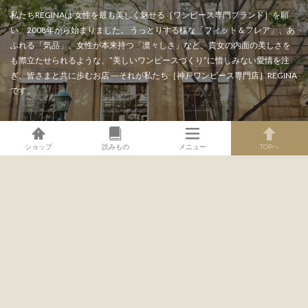
ショップ
読みもの
メニュー
TOPへ
2026年8月5日
2026年7月3日
40代・50代、真夏のワンピースは
お腹まわりを拾わない夏ワンピー
何色を選ぶ？涼やかに見えて、汗
ス｜ぽっこり感を自然に整える大
も気になりにくい色選び
人の選び方